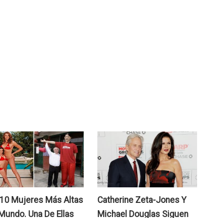
Nu
21
Po
Se
Id
na
De
Ge
Net
Pa
Pr
De
Se
Tu
M
Ca
 10 Mujeres Más Altas
Catherine Zeta-Jones Y
Os
Co
Mundo. Una De Ellas
Michael Douglas Siguen