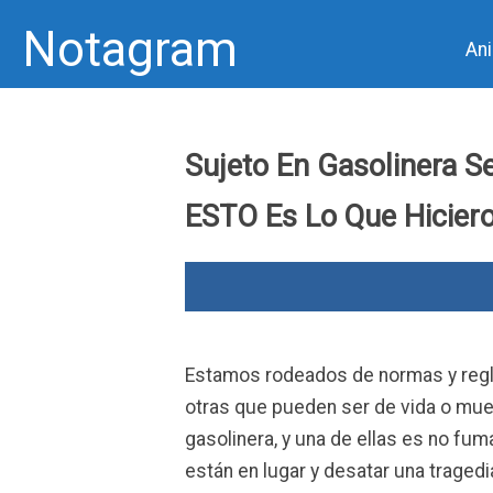
Notagram
An
Skip
to
Sujeto En Gasolinera S
content
ESTO Es Lo Que Hiciero
Estamos rodeados de normas y regla
otras que pueden ser de vida o mue
gasolinera, y una de ellas es no fum
están en lugar y desatar una traged