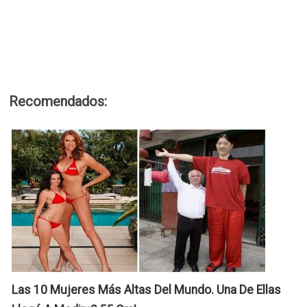
¿
S
Recomendados:
P
M
E
n
A
G
L
S
F
N
M
A
E
A
E
S
El
C
Ú
Y
Las 10 Mujeres Más Altas Del Mundo. Una De Ellas
E
E