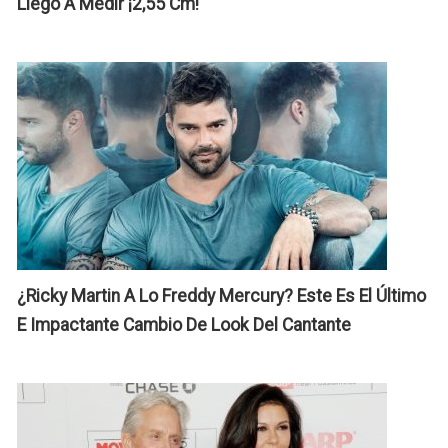
Llegó A Medir ¡2,55 Cm!
I
E
C
L
D
Q
L
H
D
P
C
Q
E
¿Ricky Martin A Lo Freddy Mercury? Este Es El Último
E Impactante Cambio De Look Del Cantante