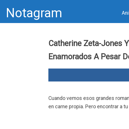
Notagram
An
Skip
to
Catherine Zeta-Jones 
content
Enamorados A Pesar De
Cuando vemos esos grandes romance
en carne propia. Pero encontrar a t