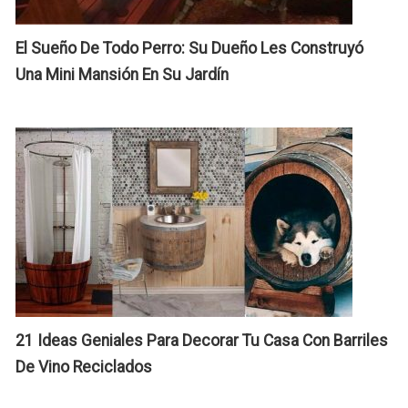
El
C
M
U
El Sueño De Todo Perro: Su Dueño Les Construyó
¡
M
Una Mini Mansión En Su Jardín
G
M
E
S
J
21 Ideas Geniales Para Decorar Tu Casa Con Barriles
De Vino Reciclados