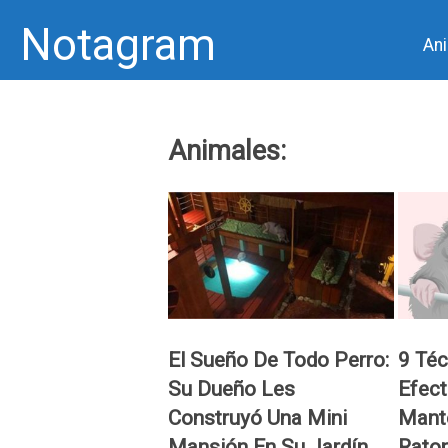
Notagram
An
Skip
to
Animales:
content
El Sueño De Todo Perro:
9 Té
Su Dueño Les
Efect
Construyó Una Mini
Mant
Mansión En Su Jardín
Raton