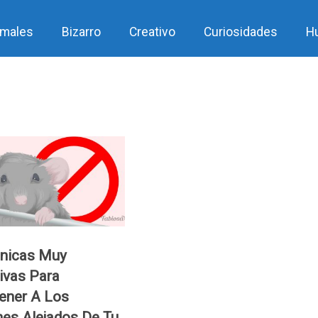
imales
Bizarro
Creativo
Curiosidades
H
cnicas Muy
ivas Para
ener A Los
es Alejados De Tu