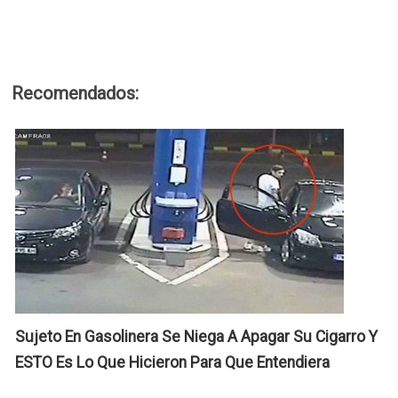
L
N
Recomendados:
P
1
S
n
M
D
M
N
A
P
D
S
M
M
U
O
D
Y
E
L
Sujeto En Gasolinera Se Niega A Apagar Su Cigarro Y
L
Q
ESTO Es Lo Que Hicieron Para Que Entendiera
A
S