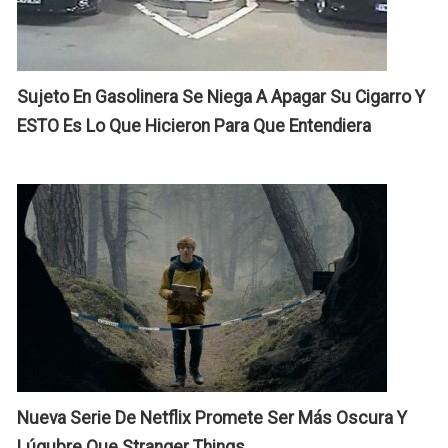
E
El
Ú
Sujeto En Gasolinera Se Niega A Apagar Su Cigarro Y
E
ESTO Es Lo Que Hicieron Para Que Entendiera
I
C
D
L
D
C
Nueva Serie De Netflix Promete Ser Más Oscura Y
Lúgubre Que Stranger Things